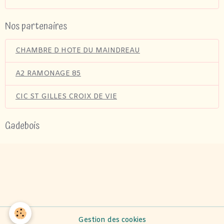
Nos partenaires
CHAMBRE D HOTE DU MAINDREAU
A2 RAMONAGE 85
CIC ST GILLES CROIX DE VIE
Gadebois
Bois de chauffage la mothe archard-Au coeur de l arbre bois
de chauffage -bois de chauffage aizenay-
jardibois bois de
chauffage-
bois de chauffage les sables d olonnes-
JBTS bois
de chauffage-Bois de chauffage la roche sur yon
Gestion des cookies